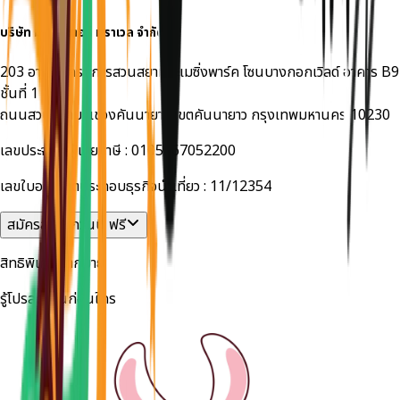
บริษัท
มอนสเตอร์ ทราเวล
จำกัด
203 อาคารโครงการสวนสยามอะเมซิ่งพาร์ค โซนบางกอกเวิลด์ อาคาร B9
ชั้นที่ 1
ถนนสวนสยาม แขวงคันนายาว เขตคันนายาว กรุงเทพมหานคร 10230
เลขประจำตัวผู้เสียภาษี :
0105567052200
เลขใบอนุญาตประกอบธุรกิจนำเที่ยว :
11/12354
สมัครสมาชิกวันนี้ ฟรี
สิทธิพิเศษมากมาย
รู้โปรลดด่วนก่อนใคร