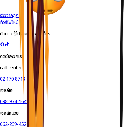
รีวิวจากลูกค้า
ทัวร์ไฟไหม้
ติดตาม รู้โปรลดด่วนก่อนใคร
ติดต่อพวกเรา
call center
02 170 8714
เซลล์เอ
098-974-1649
เซลล์หมวย
062-239-4524