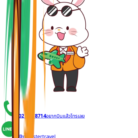
02 170 8714
อยากบินแล้วโทรเลย
@monstertravel