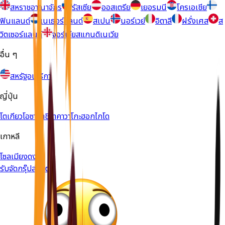
สหราชอาณาจักร
รัสเซีย
ออสเตรีย
เยอรมนี
โครเอเชีย
ฟินแลนด์
เนเธอร์แลนด์
สเปน
นอร์เวย์
อิตาลี
ฝรั่งเศส
ส
วิตเซอร์แลนด์
จอร์เจีย
สแกนดิเนเวีย
อื่น ๆ
สหรัฐอเมริกา
ญี่ปุ่น
โตเกียว
โอซาก้า
ชิราคาวาโกะ
ฮอกไกโด
เกาหลี
โซล
เมียงดง
รับจัดกรุ๊ปส่วนตัว