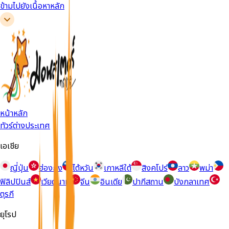
ข้ามไปยังเนื้อหาหลัก
หน้าหลัก
ทัวร์ต่างประเทศ
เอเชีย
ญี่ปุ่น
ฮ่องกง
ไต้หวัน
เกาหลีใต้
สิงคโปร์
ลาว
พม่า
ฟิลิปปินส์
เวียดนาม
จีน
อินเดีย
ปากีสถาน
บังกลาเทศ
ตุรกี
ยุโรป