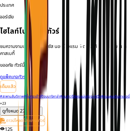
ประเทศ
จอร์เจีย
ไฮไลท์โปรแกรมทัวร์
ชมความงามเทือกเขาคอเคซัส นอนโรงแรม 5 ดาว 2 คืน + นอนบนเขา
คาสเบกี้
ขออภัย ทัวร์นี้เต็มแล้ว
ดูแพ็คเกจทัวร์ที่ใกล้เคียง
เต็มแล้ว
#
สะพานสันติภาพ
#
ขึ้นกระเช้าสู่ป้อมนาริคาล่า
#
อนุสาวรีย์พระแม่แห่งจอร์เจีย
#
ถนนคนเดินชาเดอนี่
+
23
ดูทั้งหมด
27
รายการ
ดาวน์โหลดโปรแกรมทัวร์
125