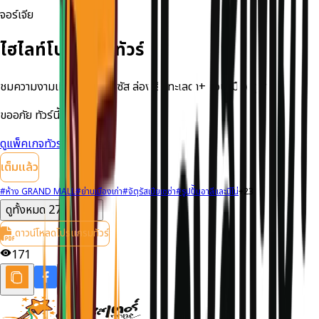
จอร์เจีย
ไฮไลท์โปรแกรมทัวร์
ชมความงามเทือกเขาคอเคซัส ล่องเรือทะเลด่า+นอนเมืองกูตาอูรี
ขออภัย ทัวร์นี้เต็มแล้ว
ดูแพ็คเกจทัวร์ที่ใกล้เคียง
เต็มแล้ว
#
ห้าง GRAND MALL
#
ย่านเมืองเก่า
#
จัตุรัสเปียเซซ่า
#
รูปป้ันอาลีและนีโน่
+
23
ดูทั้งหมด
27
รายการ
ดาวน์โหลดโปรแกรมทัวร์
171