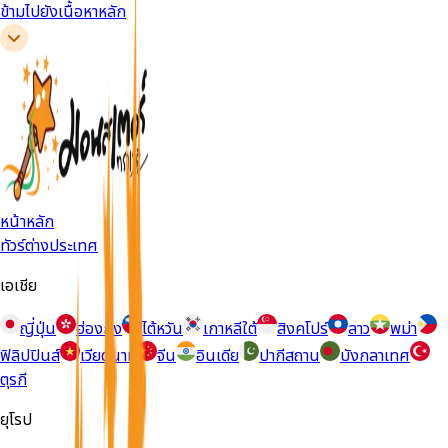
ข้ามไปยังเนื้อหาหลัก
หน้าหลัก
ทัวร์ต่างประเทศ
เอเชีย
ญี่ปุ่น
ฮ่องกง
ไต้หวัน
เกาหลีใต้
สิงคโปร์
ลาว
พม่า
ฟิลิปปินส์
เวียดนาม
จีน
อินเดีย
ปากีสถาน
บังกลาเทศ
ตุรกี
ยุโรป