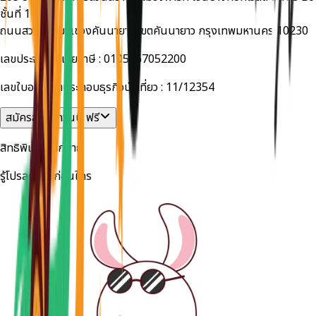
ชั้นที่ 1
ถนนสวนสยาม แขวงคันนายาว เขตคันนายาว กรุงเทพมหานคร 10230
เลขประจำตัวผู้เสียภาษี :
0105567052200
เลขใบอนุญาตประกอบธุรกิจนำเที่ยว :
11/12354
สมัครสมาชิกวันนี้ ฟรี
สิทธิพิเศษมากมาย
รู้โปรลดด่วนก่อนใคร