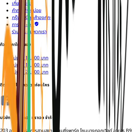
เกี่ยวกับเรา
คำถามที่พบบ่อย
กรุ๊ปทัวร์ ลูกค้าองค์กร
การชำระเงิน
ร่วมงานกับพวกเรา
ทัวร์ราคาไม่เกินงบ
ไม่เกิน 10,000 บาท
ไม่เกิน 15,000 บาท
ไม่เกิน 20,000 บาท
ติดตาม รู้โปรลดด่วนก่อนใคร
บริษัท
มอนสเตอร์ ทราเวล
จำกัด
203 อาคารโครงการสวนสยามอะเมซิ่งพาร์ค โซนบางกอกเวิลด์ อาคาร B9