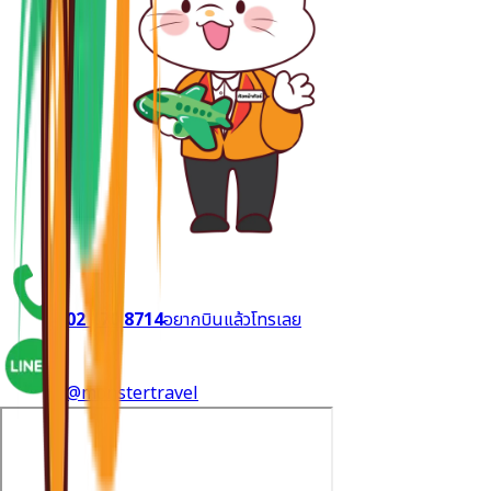
02 170 8714
อยากบินแล้วโทรเลย
@monstertravel