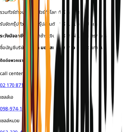
รวมทัวร์ต่างประเทศ ทัวร์ทั่วโลก ทัวร์ราคาถูก
รับจัดกรุ๊ปทัวร์เหมา กรุ๊ปส่วนตัว ทัวร์สัมมนาต่างประเทศ
ระวังมิจฉาชีพ!
กรุณาชำระเงินค่าบริการผ่านธนาคารกสิกร
ชื่อบัญชีบริษัท
บริษัท มอนสเตอร์ ทราเวล จำกัด
เท่านั้น
ติดต่อพวกเรา
call center
02 170 8714
เซลล์เอ
098-974-1649
เซลล์หมวย