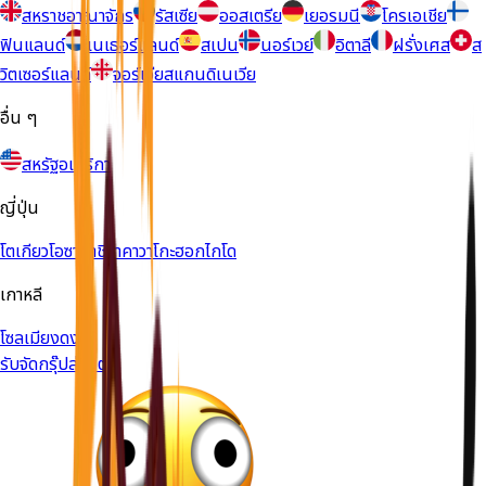
สหราชอาณาจักร
รัสเซีย
ออสเตรีย
เยอรมนี
โครเอเชีย
ฟินแลนด์
เนเธอร์แลนด์
สเปน
นอร์เวย์
อิตาลี
ฝรั่งเศส
ส
วิตเซอร์แลนด์
จอร์เจีย
สแกนดิเนเวีย
อื่น ๆ
สหรัฐอเมริกา
ญี่ปุ่น
โตเกียว
โอซาก้า
ชิราคาวาโกะ
ฮอกไกโด
เกาหลี
โซล
เมียงดง
รับจัดกรุ๊ปส่วนตัว