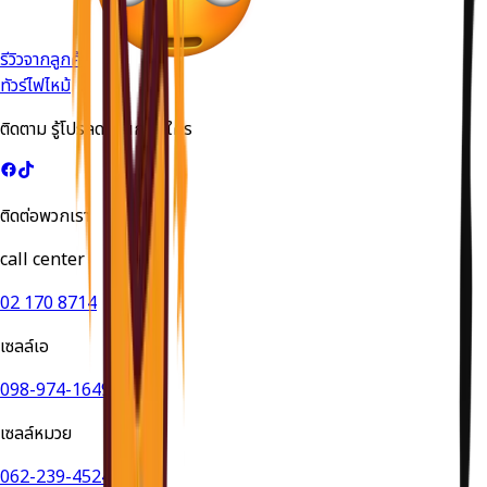
รีวิวจากลูกค้า
ทัวร์ไฟไหม้
ติดตาม รู้โปรลดด่วนก่อนใคร
ติดต่อพวกเรา
call center
02 170 8714
เซลล์เอ
098-974-1649
เซลล์หมวย
062-239-4524