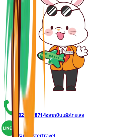
02 170 8714
อยากบินแล้วโทรเลย
@monstertravel