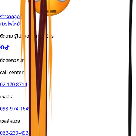
รีวิวจากลูกค้า
ทัวร์ไฟไหม้
ติดตาม รู้โปรลดด่วนก่อนใคร
ติดต่อพวกเรา
call center
02 170 8714
เซลล์เอ
098-974-1649
เซลล์หมวย
062-239-4524