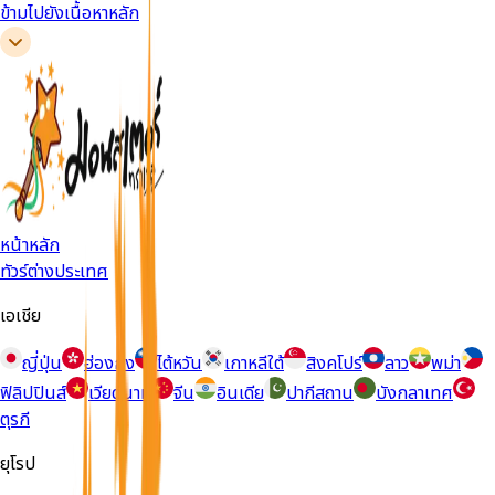
ข้ามไปยังเนื้อหาหลัก
หน้าหลัก
ทัวร์ต่างประเทศ
เอเชีย
ญี่ปุ่น
ฮ่องกง
ไต้หวัน
เกาหลีใต้
สิงคโปร์
ลาว
พม่า
ฟิลิปปินส์
เวียดนาม
จีน
อินเดีย
ปากีสถาน
บังกลาเทศ
ตุรกี
ยุโรป