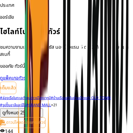
ประเทศ
จอร์เจีย
ไฮไลท์โปรแกรมทัวร์
ชมความงามเทือกเขาคอเคซัส นอนโรงแรม 5 ดาว 2 คืน + นอนบนเขา
สเบกี้
ขออภัย ทัวร์นี้เต็มแล้ว
ดูแพ็คเกจทัวร์ที่ใกล้เคียง
เต็มแล้ว
#
ล่องเรือในทะเลดำชมอ่าวเมืองบาทูมี
#
บ้านเรือนเก่าในย่านเมืองเก่า OLD TOWN
#
รูปป้ันอาลีและนีโน่
#
GRAND MALL
+
21
ดูทั้งหมด
25
รายการ
ดาวน์โหลดโปรแกรมทัวร์
144