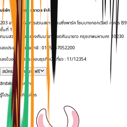
บริษัท
มอนสเตอร์ ทราเวล
จำกัด
203 อาคารโครงการสวนสยามอะเมซิ่งพาร์ค โซนบางกอกเวิลด์ อาคาร B9
ชั้นที่ 1
ถนนสวนสยาม แขวงคันนายาว เขตคันนายาว กรุงเทพมหานคร 10230
เลขประจำตัวผู้เสียภาษี :
0105567052200
เลขใบอนุญาตประกอบธุรกิจนำเที่ยว :
11/12354
สมัครสมาชิกวันนี้ ฟรี
สิทธิพิเศษมากมาย
รู้โปรลดด่วนก่อนใคร