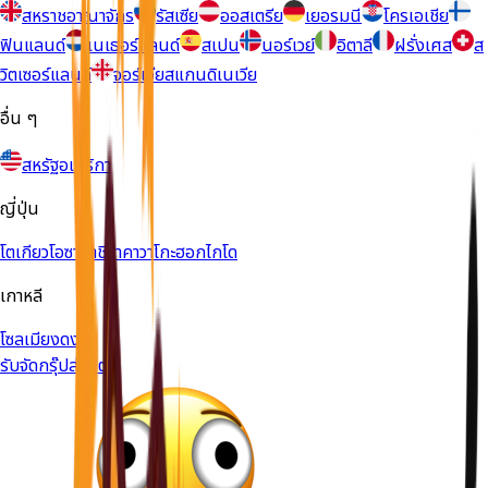
สหราชอาณาจักร
รัสเซีย
ออสเตรีย
เยอรมนี
โครเอเชีย
ฟินแลนด์
เนเธอร์แลนด์
สเปน
นอร์เวย์
อิตาลี
ฝรั่งเศส
ส
วิตเซอร์แลนด์
จอร์เจีย
สแกนดิเนเวีย
อื่น ๆ
สหรัฐอเมริกา
ญี่ปุ่น
โตเกียว
โอซาก้า
ชิราคาวาโกะ
ฮอกไกโด
เกาหลี
โซล
เมียงดง
รับจัดกรุ๊ปส่วนตัว