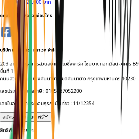
ไม่เกิน 20,000 บาท
ติดตาม รู้โปรลดด่วนก่อนใคร
บริษัท
มอนสเตอร์ ทราเวล
จำกัด
203 อาคารโครงการสวนสยามอะเมซิ่งพาร์ค โซนบางกอกเวิลด์ อาคาร B9
ชั้นที่ 1
ถนนสวนสยาม แขวงคันนายาว เขตคันนายาว กรุงเทพมหานคร 10230
เลขประจำตัวผู้เสียภาษี :
0105567052200
เลขใบอนุญาตประกอบธุรกิจนำเที่ยว :
11/12354
สมัครสมาชิกวันนี้ ฟรี
สิทธิพิเศษมากมาย