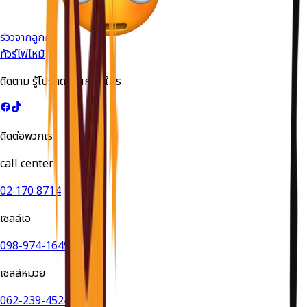
รีวิวจากลูกค้า
ทัวร์ไฟไหม้
ติดตาม รู้โปรลดด่วนก่อนใคร
ติดต่อพวกเรา
call center
02 170 8714
เซลล์เอ
098-974-1649
เซลล์หมวย
062-239-4524