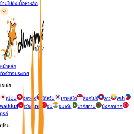
ข้ามไปยังเนื้อหาหลัก
หน้าหลัก
ทัวร์ต่างประเทศ
เอเชีย
ญี่ปุ่น
ฮ่องกง
ไต้หวัน
เกาหลีใต้
สิงคโปร์
ลาว
พม่า
ฟิลิปปินส์
เวียดนาม
จีน
อินเดีย
ปากีสถาน
บังกลาเทศ
ตุรกี
ยุโรป