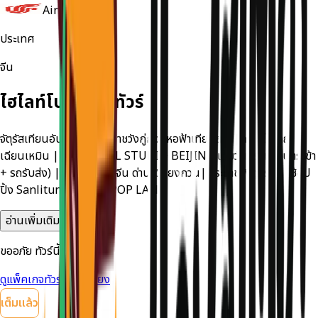
Air China
ประเทศ
จีน
ไฮไลท์โปรแกรมทัวร์
จัตุรัสเทียนอันเหมิน|พระราชวังกู่กง|หอฟ้าเทียนถาน|ถนนโบราณ
เฉียนเหมิน |UNIVERSAL STUDIO BEIJING เต็มวัน (รวมค่าบัตรเข้า
+ รถรับส่ง) |กำแพงเมืองจีน ด่านจวีหยงกวน|พระราชวังฤดูร้อน|ช้อป
ปิ้ง Sanlitun |วัดลามะ|POP LAND
อ่านเพิ่มเติม
ขออภัย ทัวร์นี้เต็มแล้ว
ดูแพ็คเกจทัวร์ที่ใกล้เคียง
เต็มแล้ว