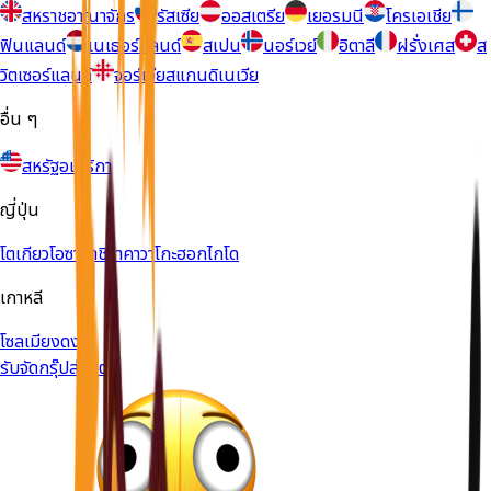
สหราชอาณาจักร
รัสเซีย
ออสเตรีย
เยอรมนี
โครเอเชีย
ฟินแลนด์
เนเธอร์แลนด์
สเปน
นอร์เวย์
อิตาลี
ฝรั่งเศส
ส
วิตเซอร์แลนด์
จอร์เจีย
สแกนดิเนเวีย
อื่น ๆ
สหรัฐอเมริกา
ญี่ปุ่น
โตเกียว
โอซาก้า
ชิราคาวาโกะ
ฮอกไกโด
เกาหลี
โซล
เมียงดง
รับจัดกรุ๊ปส่วนตัว