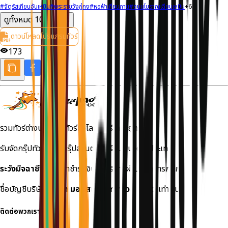
#
จัตุรัสเทียนอันเหมิน
#
พระราชวังกู่กง
#
หอฟ้าเทียนถาน
#
ถนนโบราณเฉียนเหมิน
+
6
ดูทั้งหมด
10
รายการ
ดาวน์โหลดโปรแกรมทัวร์
173
รวมทัวร์ต่างประเทศ ทัวร์ทั่วโลก ทัวร์ราคาถูก
รับจัดกรุ๊ปทัวร์เหมา กรุ๊ปส่วนตัว ทัวร์สัมมนาต่างประเทศ
ระวังมิจฉาชีพ!
กรุณาชำระเงินค่าบริการผ่านธนาคารกสิกร
ชื่อบัญชีบริษัท
บริษัท มอนสเตอร์ ทราเวล จำกัด
เท่านั้น
ติดต่อพวกเรา