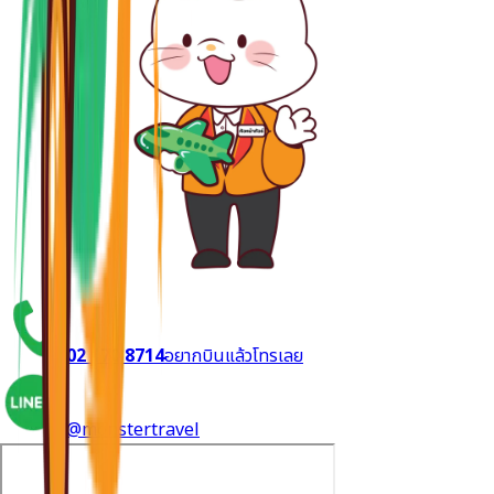
02 170 8714
อยากบินแล้วโทรเลย
@monstertravel