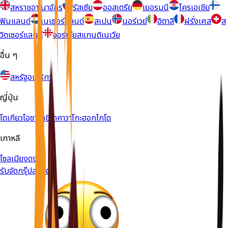
สหราชอาณาจักร
รัสเซีย
ออสเตรีย
เยอรมนี
โครเอเชีย
ฟินแลนด์
เนเธอร์แลนด์
สเปน
นอร์เวย์
อิตาลี
ฝรั่งเศส
ส
วิตเซอร์แลนด์
จอร์เจีย
สแกนดิเนเวีย
อื่น ๆ
สหรัฐอเมริกา
ญี่ปุ่น
โตเกียว
โอซาก้า
ชิราคาวาโกะ
ฮอกไกโด
เกาหลี
โซล
เมียงดง
รับจัดกรุ๊ปส่วนตัว