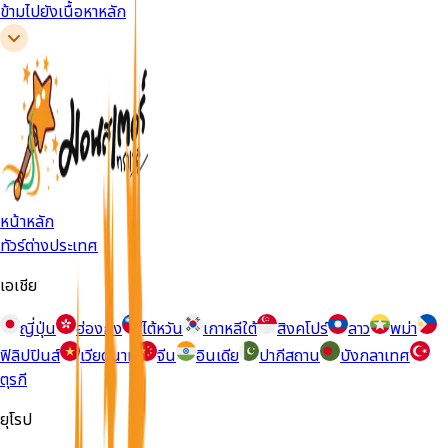
ข้ามไปยังเนื้อหาหลัก
หน้าหลัก
ทัวร์ต่างประเทศ
เอเชีย
ญี่ปุ่น
ฮ่องกง
ไต้หวัน
เกาหลีใต้
สิงคโปร์
ลาว
พม่า
ฟิลิปปินส์
เวียดนาม
จีน
อินเดีย
ปากีสถาน
บังกลาเทศ
ตุรกี
ยุโรป