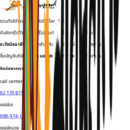
รวมทัวร์ต่างประเทศ ทัวร์ทั่วโลก ทัวร์ราคาถูก
รับจัดกรุ๊ปทัวร์เหมา กรุ๊ปส่วนตัว ทัวร์สัมมนาต่างประเทศ
ระวังมิจฉาชีพ!
กรุณาชำระเงินค่าบริการผ่านธนาคารกสิกร
ชื่อบัญชีบริษัท
บริษัท มอนสเตอร์ ทราเวล จำกัด
เท่านั้น
ติดต่อพวกเรา
call center
02 170 8714
เซลล์เอ
098-974-1649
เซลล์หมวย