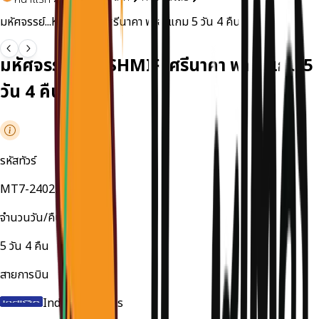
มหัศจรรย์...KASHMIR ศรีนาคา พาฮาแกม 5 วัน 4 คืน
มหัศจรรย์...KASHMIR ศรีนาคา พาฮาแกม 5
วัน 4 คืน
รหัสทัวร์
MT7-240226MB
จำนวนวัน/คืน
5
วัน
4
คืน
สายการบิน
IndiGo Airlines