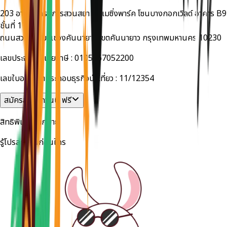
203 อาคารโครงการสวนสยามอะเมซิ่งพาร์ค โซนบางกอกเวิลด์ อาคาร B9
ชั้นที่ 1
ถนนสวนสยาม แขวงคันนายาว เขตคันนายาว กรุงเทพมหานคร 10230
เลขประจำตัวผู้เสียภาษี :
0105567052200
เลขใบอนุญาตประกอบธุรกิจนำเที่ยว :
11/12354
สมัครสมาชิกวันนี้ ฟรี
สิทธิพิเศษมากมาย
รู้โปรลดด่วนก่อนใคร