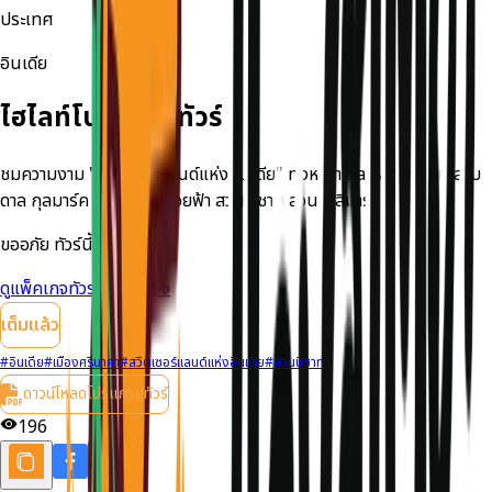
ประเทศ
อินเดีย
ไฮไลท์โปรแกรมทัวร์
ชมความงาม "สวิตเซอร์แลนด์แห่งอินเดีย" ทุ่งหญ้า Saffaron ทะเลสาบ
ดาล กุลมาร์ค นั่งกระเช้าลอยฟ้า สวนนิชาท สวนชาลิมาร์
ขออภัย ทัวร์นี้เต็มแล้ว
ดูแพ็คเกจทัวร์ที่ใกล้เคียง
เต็มแล้ว
#
อินเดีย
#
เมืองศรีนาคา
#
สวิตเซอร์แลนด์แห่งอินเดีย
#
สวนนิชาท
ดาวน์โหลดโปรแกรมทัวร์
196