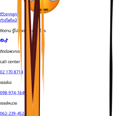
รีวิวจากลูกค้า
ทัวร์ไฟไหม้
ติดตาม รู้โปรลดด่วนก่อนใคร
ติดต่อพวกเรา
call center
02 170 8714
เซลล์เอ
098-974-1649
เซลล์หมวย
062-239-4524