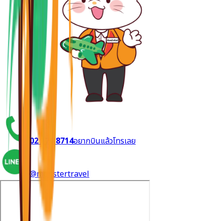
02 170 8714
อยากบินแล้วโทรเลย
@monstertravel