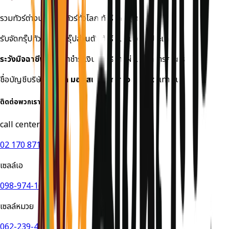
รวมทัวร์ต่างประเทศ ทัวร์ทั่วโลก ทัวร์ราคาถูก
รับจัดกรุ๊ปทัวร์เหมา กรุ๊ปส่วนตัว ทัวร์สัมมนาต่างประเทศ
ระวังมิจฉาชีพ!
กรุณาชำระเงินค่าบริการผ่านธนาคารกสิกร
ชื่อบัญชีบริษัท
บริษัท มอนสเตอร์ ทราเวล จำกัด
เท่านั้น
ติดต่อพวกเรา
call center
02 170 8714
เซลล์เอ
098-974-1649
เซลล์หมวย
062-239-4524