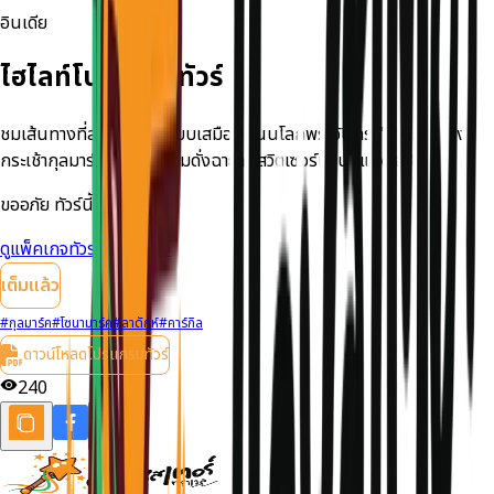
อินเดีย
ไฮไลท์โปรแกรมทัวร์
ชมเส้นทางที่สวยที่สุด เปรียบเสมือนถนนโลกพระจันทร์ "คาร์กิล" นั่ง
กระเช้ากุลมาร์คชมความงามดั่งฉายา "สวิตเซอร์แลนด์แห่งเอเชีย"
ขออภัย ทัวร์นี้เต็มแล้ว
ดูแพ็คเกจทัวร์ที่ใกล้เคียง
เต็มแล้ว
#
กุลมาร์ค
#
โซนามาร์ค
#
ลาดักห์
#
คาร์กิล
ดาวน์โหลดโปรแกรมทัวร์
240