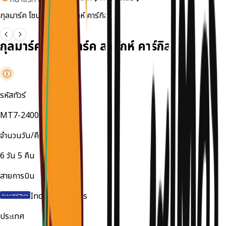
กุลมาร์ค โซนามาร์ค ลาดักห์ คาร์กิล
กุลมาร์ค โซนามาร์ค ลาดักห์ คาร์กิล
รหัสทัวร์
MT7-240021MZ
จำนวนวัน/คืน
6
วัน
5
คืน
สายการบิน
IndiGo Airlines
ประเทศ