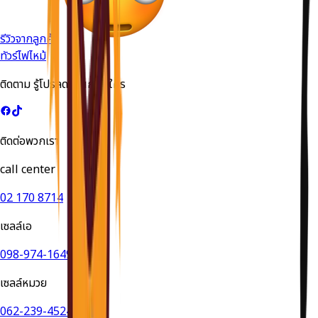
รีวิวจากลูกค้า
ทัวร์ไฟไหม้
ติดตาม รู้โปรลดด่วนก่อนใคร
ติดต่อพวกเรา
call center
02 170 8714
เซลล์เอ
098-974-1649
เซลล์หมวย
062-239-4524