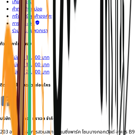
เกี่ยวกับเรา
คำถามที่พบบ่อย
กรุ๊ปทัวร์ ลูกค้าองค์กร
การชำระเงิน
ร่วมงานกับพวกเรา
ทัวร์ราคาไม่เกินงบ
ไม่เกิน 10,000 บาท
ไม่เกิน 15,000 บาท
ไม่เกิน 20,000 บาท
ติดตาม รู้โปรลดด่วนก่อนใคร
บริษัท
มอนสเตอร์ ทราเวล
จำกัด
203 อาคารโครงการสวนสยามอะเมซิ่งพาร์ค โซนบางกอกเวิลด์ อาคาร B9