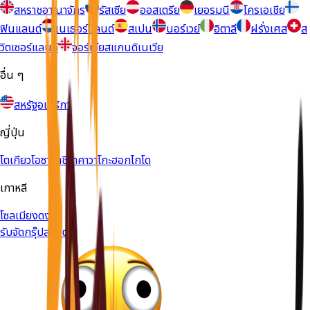
สหราชอาณาจักร
รัสเซีย
ออสเตรีย
เยอรมนี
โครเอเชีย
ฟินแลนด์
เนเธอร์แลนด์
สเปน
นอร์เวย์
อิตาลี
ฝรั่งเศส
ส
วิตเซอร์แลนด์
จอร์เจีย
สแกนดิเนเวีย
อื่น ๆ
สหรัฐอเมริกา
ญี่ปุ่น
โตเกียว
โอซาก้า
ชิราคาวาโกะ
ฮอกไกโด
เกาหลี
โซล
เมียงดง
รับจัดกรุ๊ปส่วนตัว