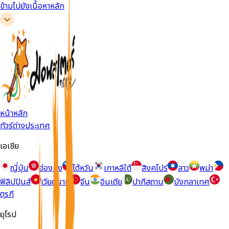
ข้ามไปยังเนื้อหาหลัก
หน้าหลัก
ทัวร์ต่างประเทศ
เอเชีย
ญี่ปุ่น
ฮ่องกง
ไต้หวัน
เกาหลีใต้
สิงคโปร์
ลาว
พม่า
ฟิลิปปินส์
เวียดนาม
จีน
อินเดีย
ปากีสถาน
บังกลาเทศ
ตุรกี
ยุโรป