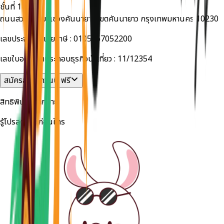
ชั้นที่ 1
ถนนสวนสยาม แขวงคันนายาว เขตคันนายาว กรุงเทพมหานคร 10230
เลขประจำตัวผู้เสียภาษี :
0105567052200
เลขใบอนุญาตประกอบธุรกิจนำเที่ยว :
11/12354
สมัครสมาชิกวันนี้ ฟรี
สิทธิพิเศษมากมาย
รู้โปรลดด่วนก่อนใคร